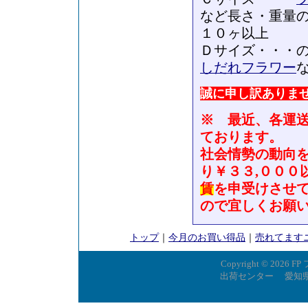
など長さ・重量
１０ヶ以上
Ｄサイズ・・・
しだれフラワー
誠に申し訳ありま
※ 最近、各運
ております。
社会情勢の動向
り￥３３,０００
賃
を申受けさせ
ので宜しくお願
トップ
｜
今月のお買い得品
｜
売れてます
Copyright © 2026
FP
出荷センター 愛知