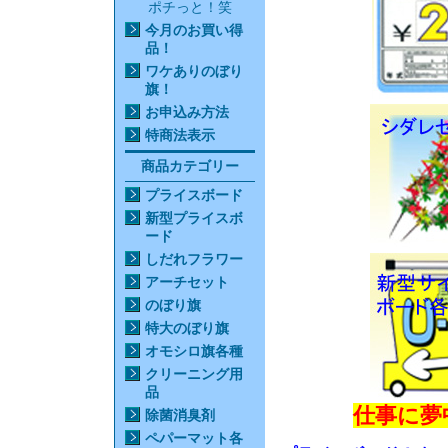
ポチっと！笑
今月のお買い得
品
！
ワケありのぼり
旗！
お申込み方法
特商法表示
商品カテゴリー
プライスボード
新型プライスボ
ード
しだれフラワー
アーチセット
のぼり旗
特大のぼり旗
オモシロ旗各種
クリーニング用
品
仕事に夢
除菌消臭剤
ペパーマット各