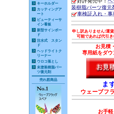
好評発売中！
ヘ
キーホルダー
装樹脂パーツ復元
カッティングア
車検証入れ・事
ート
ビューティーサ
イン看板
新型サインボー
申し訳ありません!運
ド
可能であれば代引き
注水式 スタン
ド
お見積
ヘッドライトク
専用紙をダウ
リーナー
ウロコ落とし
未塗装樹脂パー
ツ復元剤
売れ筋商品
ま
ウェーブフ
お手軽