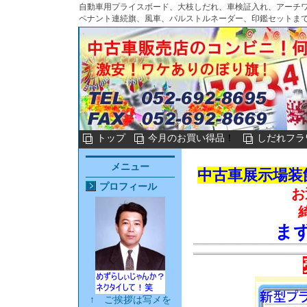
自動車用プライスボード、大枝しだれ、車検証入れ、アーチ
ペナント連続旗、風車、パルストルネーダー、印鑑セットま
トップ
今月のお買い得品
！
しだれフラ
メニュー
中古車展示場装
プロフィール
お
ま
↑ ご挨拶は写メを