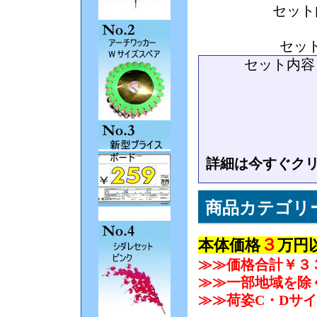
セット
セッ
セット内容
ピタッ
ハンド
+ プラス
詳細は今すぐク
商品カテゴリ
３
本体価格
万円
≫≫価格合計￥３
≫≫一部地域を除
≫≫荷姿C・Dサ