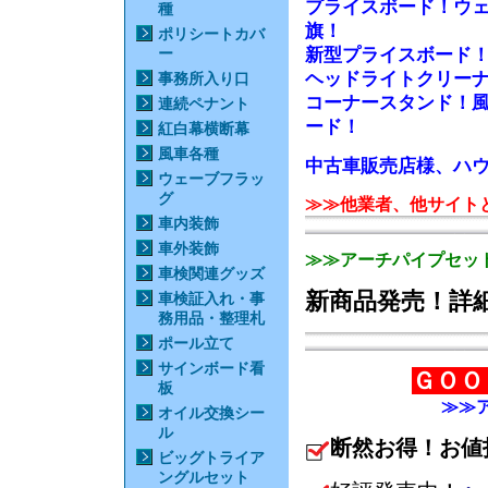
プライスボード！ウ
種
旗！
ポリシートカバ
新型プライスボード
ー
ヘッドライトクリー
事務所入り口
コーナースタンド！
連続ペナント
ード！
紅白幕横断幕
風車各種
中古車販売店様、ハウ
ウェーブフラッ
グ
≫≫他業者、他サイト
車内装飾
車外装飾
≫≫アーチパイプセッ
車検関連グッズ
新商品発売！詳
車検証入れ・事
務用品・整理札
ポール立て
サインボード看
ＧＯＯ
板
≫≫
オイル交換シー
ル
断然お得！お値
ビッグトライア
ングルセット